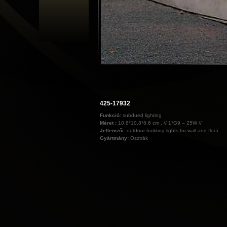
425-17932
Funkció:
subdued lighting
Méret :
10,8*10,8*8,6 cm , // 1*G9 – 25W //
Jellemzői:
outdoor building lights for wall and floor
Gyártmány:
Osztrák