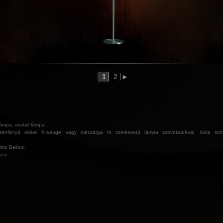
1
2
►
lámpa, asztali lámpa
ténfényű nikkel ill.wenge vagy mézsárga fa szerkezetű lámpa szövetbúrával, búra szín
mo Belloni
lasz