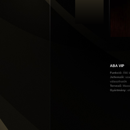
ABA VIP
Funkció:
Álló 
Jellemzői:
sza
választhatók
Tervező:
Massi
Gyártmány:
o