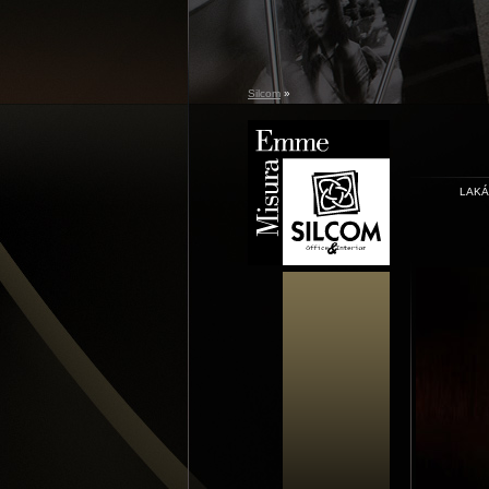
Silcom
»
LAK