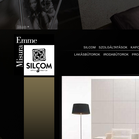
Silcom
»
SILCOM
SZOLGÁLTATÁSOK
KAP
LAKÁSBÚTOROK
IRODABÚTOROK
PRO