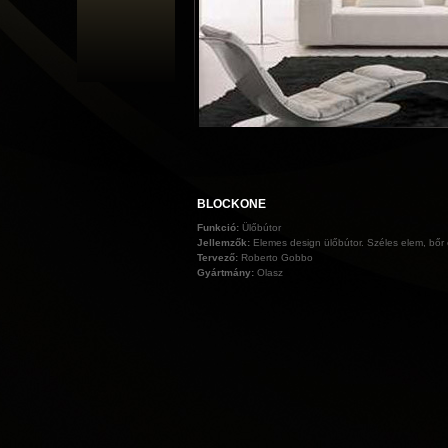
BLOCKONE
Funkció:
Ülőbútor
Jellemzők:
Elemes design ülőbútor. Széles elem, bőr
Tervező:
Roberto Gobbo
Gyártmány:
Olasz