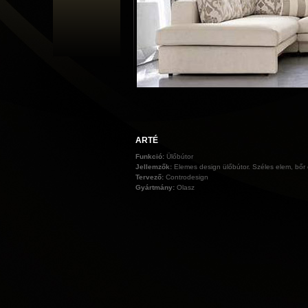
ARTÉ
Funkció:
Ülőbútor
Jellemzők:
Elemes design ülőbútor. Széles elem, bőr 
Tervező:
Controdesign
Gyártmány:
Olasz