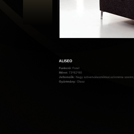
ALISEO
Funkció:
Fotel
Méret:
73*82*80
Jellemzők:
Nagy szövetválasztékkal,színminta szerint
Gyártmány:
Olasz