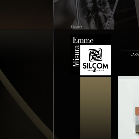
Silcom
»
LAK