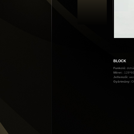
BLOCK
Funkció:
dohá
Méret :
128*6
Jellemzői:
wen
Gyártmány:
O