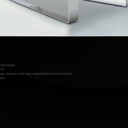
nyzó asztal
0*27
ge, zebrano, matt vagy magasfényű festett színekben
lasz