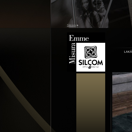
Silcom
»
LAK