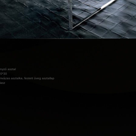
nyzó asztal
00*30
mvázas asztalka, festett üveg asztallap
lasz