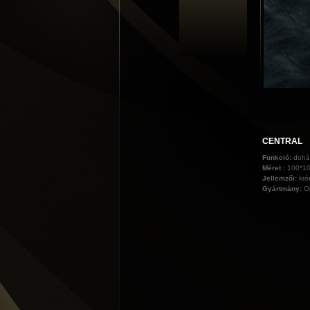
CENTRAL
Funkció:
dohá
Méret :
100*1
Jellemzői:
kró
Gyártmány:
O