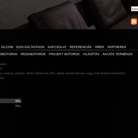
SILCOM
SZOLGÁLTATÁSOK
KAPCSOLAT
REFERENCIÁK
HÍREK
PARTNEREK
ÁSBÚTOROK
IRODABÚTOROK
PROJEKT BÚTOROK
VILÁGÍTÁS
AKCIÓS TERMÉKEK
váza
00
y, óarany, platina, fehér, fekete és RAL skála szerinti fényes vagy matt festett színekben
asz
MILANO
MILANO