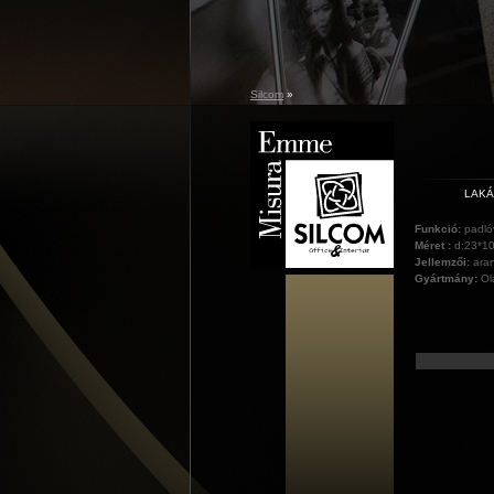
Silcom
»
LAK
Funkció:
padló
Méret :
d:23*1
Jellemzői:
aran
Gyártmány:
Ol