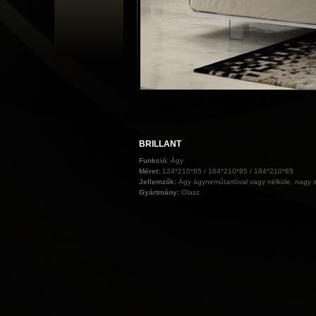
BRILLANT
Funkció:
Ágy
Méret:
124*210*85 / 164*210*85 / 184*210*85
Jellemzők:
Ágy ágyneműtartóval vagy nélküle, nagy s
Gyártmány:
Olasz