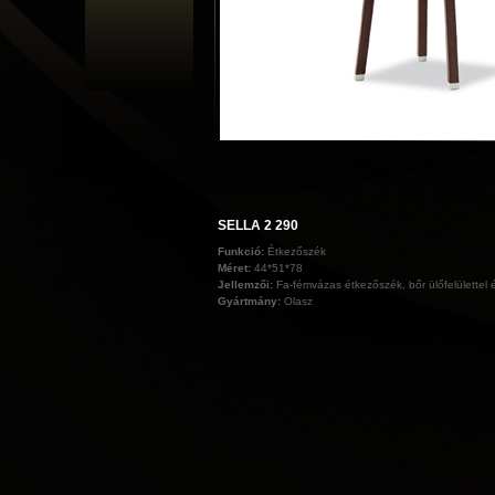
SELLA 2 290
Funkció:
Étkezőszék
Méret:
44*51*78
Jellemzői:
Fa-fémvázas étkezőszék, bőr ülőfelülettel 
Gyártmány:
Olasz