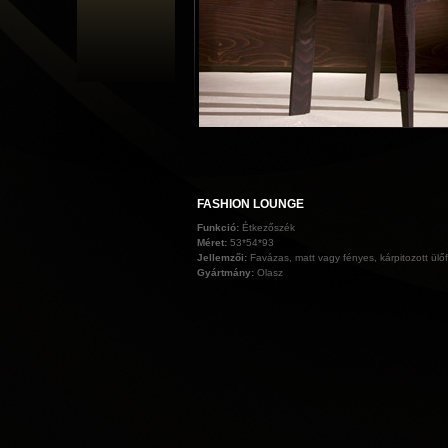
FASHION LOUNGE
Funkció:
Étkezőszék
Méret:
53*54*93
Jellemzői:
Favázas, matt vagy fényes, kárpitozott ülőfe
Gyártmány:
Olasz