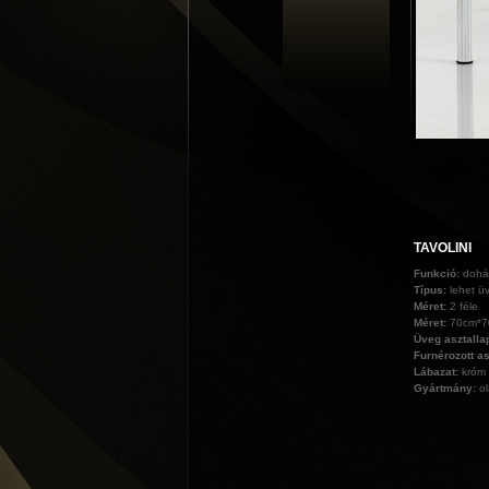
TAVOLINI
Funkció:
dohá
Típus:
lehet ü
Méret:
2 féle
Méret:
70cm*7
Üveg asztalla
Furnérozott as
Lábazat:
króm 
Gyártmány:
o