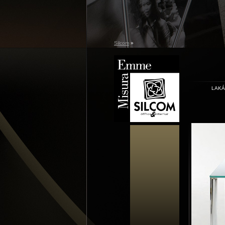
Silcom
»
LAK