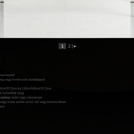
1
2
►
nyzóasztal
veg vagy furnérozott asztallappal
0cm*37,5cm és 120cm*40cm*37,5cm
p:
homokfújt üveg
ztallap:
bükk vagy cseresznye
vagy ezüst szürke színű cső vagy keretes lábak
lasz