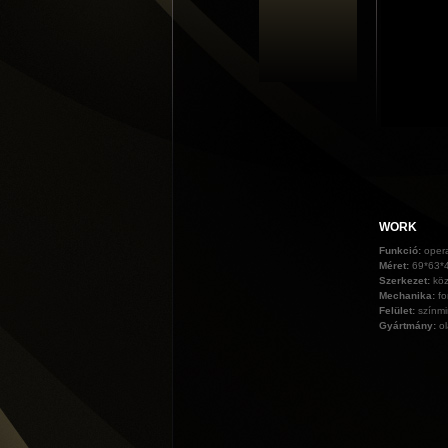
WORK
Funkció:
opera
Méret:
69*63*
Szerkezet:
köz
Mechanika:
fo
Felület:
színmi
Gyártmány:
o