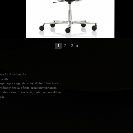
1
2
3
►
tiv és tárgyalószék
40/107
épmagas vagy alacsony állítható háttámla
rgómechanika, gázlift, szinkronmechanika
ntából választható textil, műbőr és valódi bőr
lasz