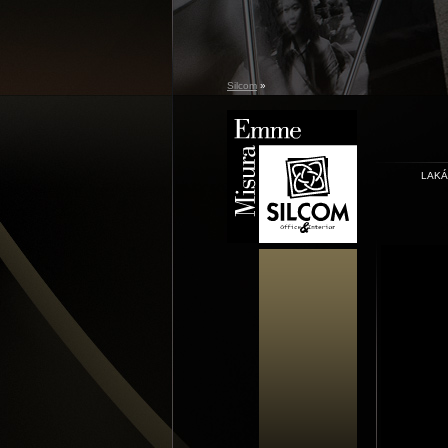
Silcom
»
LAK