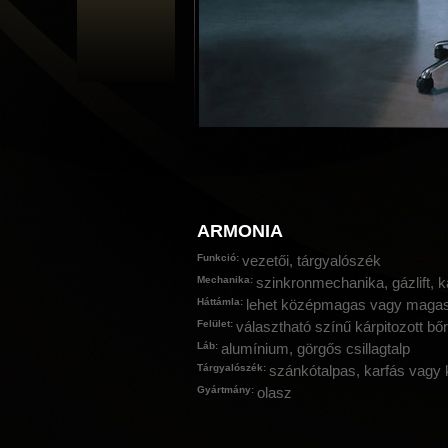
ARMONIA
Funkció:
vezetői, tárgyalószék
Mechanika:
szinkronmechanika, gázlift, ká
Háttámla:
lehet középmagas vagy magas
Felület:
választható színű kárpitozott bő
Láb:
alumínium, görgős csillagtalp
Tárgyalószék:
szánkótalpas, karfás vagy k
Gyártmány:
olasz