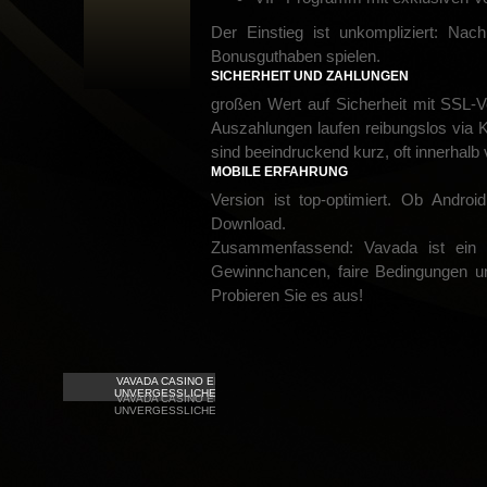
Der Einstieg ist unkompliziert: Na
Bonusguthaben spielen.
SICHERHEIT UND ZAHLUNGEN
großen Wert auf Sicherheit mit SSL-
Auszahlungen laufen reibungslos via K
sind beeindruckend kurz, oft innerhalb
MOBILE ERFAHRUNG
Version ist top-optimiert. Ob Androi
Download.
Zusammenfassend: Vavada ist ein e
Gewinnchancen, faire Bedingungen un
Probieren Sie es aus!
VAVADA CASINO ERFAHRUNGEN: EIN
UNVERGESSLICHES SPIELERLEBNIS
VAVADA CASINO ERFAHRUNGEN: EIN
UNVERGESSLICHES SPIELERLEBNIS