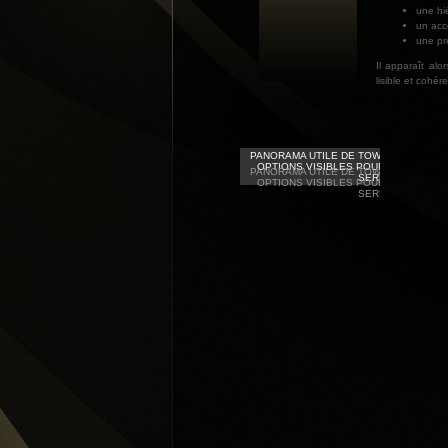
une hié
un acc
une pré
Il apparaît alo
lisible et cohér
PANORAMA UTILE DE TOWER RUSH À 
OPTIONS VISIBLES POUR UNE NAVIG
PANORAMA UTILE DE TOWER RUSH À 
SEREINE
OPTIONS VISIBLES POUR UNE NAVIG
SEREINE