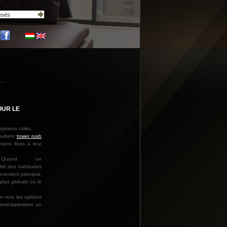
OUR LE
ptions utiles.
sultent
tower rush
tions liées à leur
Quand on
lité des habitudes
onnement principal,
plus globale où le
n vers les options
 immédiatement un