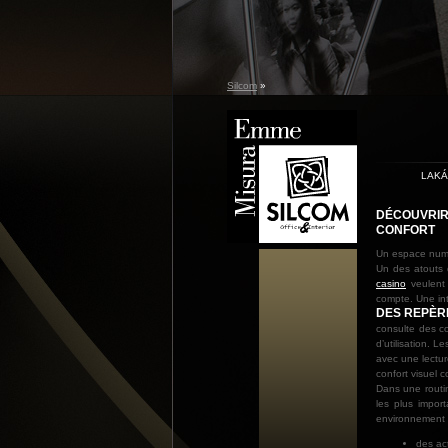
Silcom
»
LAK
DÉCOUVRIR 
CONFORT
Un espace numér
Un des atouts
casino
veulent 
compte. Une int
DES REPÈR
consulte des co
d’utilisation. 
avec une lectur
confort visuel 
Dans une routi
les plus impor
environnement 
des act