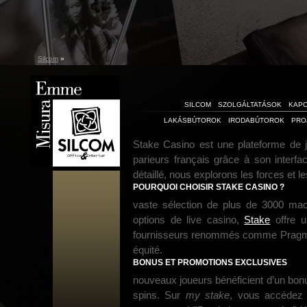
Silcom
»
SILCOM
SZOLGÁLTATÁSOK
KAP
LAKÁSBÚTOROK
IRODABÚTOROK
PRO
Stake Casino est une plateforme de 
parieurs français grâce à son interfa
détaillé, nous explorons les forces et l
POURQUOI CHOISIR STAKE CASINO ?
vaste sélection de plus de 3000 mac
options de live casino,
Stake
offre u
fournisseurs renommés comme Pragmati
équité.
BONUS ET PROMOTIONS EXCLUSIVES
nouveaux joueurs bénéficient d’un bon
spins. Sur
my stake
, vous accédez 