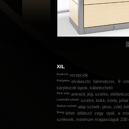
XIL
Funkció:
recepciók
Felépítés:
elválasztó falrendszer, 8 c
kárpitozott lapok, kábelezhető
Fém szín:
antracit, jég, szürke, elefántcs
Laminált színek:
szürke, bükk, körte, juha
Szövet színek:
alap színek- piros, zöld, ké
Üveg:
lehet átlátszó vagy opál, a m
szélesek, minimum magasságuk 23