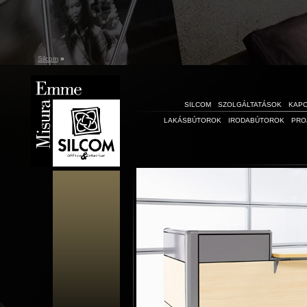
Silcom
»
SILCOM
SZOLGÁLTATÁSOK
KAP
LAKÁSBÚTOROK
IRODABÚTOROK
PRO