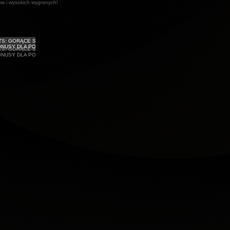
ów i wysokich wygranych!
S: GORĄCE SLOTY I EKSKLUZYWNE
NUSY DLA POLSKICH GRACZY
S: GORĄCE SLOTY I EKSKLUZYWNE
NUSY DLA POLSKICH GRACZY