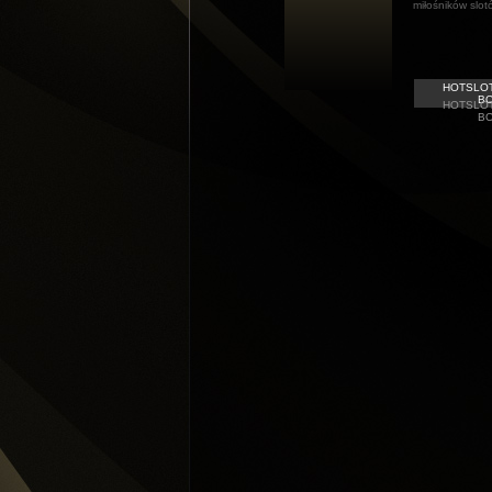
miłośników slot
HOTSLOT
BO
HOTSLOT
BO