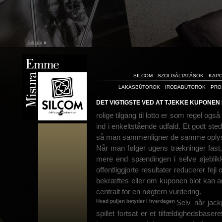
Silcom
»
SILCOM
SZOLGÁLTATÁSOK
KAP
LAKÁSBÚTOROK
IRODABÚTOROK
PRO
DET VIGTIGSTE VED AT TJEKKE KUPONE
rolige tilgang til lotto er som regel og
ind i enkeltstående udfald. Et godt sted
så man sammenligner de samme oplysni
Når man følger ugens trækninger fast, b
mere end spændingen i selve øjeblik
offentliggjorte resultater reducerer fej
bekræftes eller om kuponen blot kan ar
centralt for en nøgtern vurdering.
Hvad puljen betyder i hverdagen
Selv når jack
spillet fortsat er et tilfældighedsbase