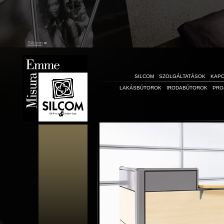
Silcom
»
SILCOM
SZOLGÁLTATÁSOK
KAP
LAKÁSBÚTOROK
IRODABÚTOROK
PRO