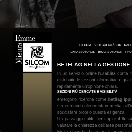
Silcom
»
SILCOM
SZOLGÁLTATÁSOK
KAP
LAKÁSBÚTOROK
IRODABÚTOROK
PRO
BETFLAG NELLA GESTIONE 
In un servizio online l’usabilità conta
distribuite le sezioni informative e quali
rapidamente un’opinione chiara.
SEZIONI PIÙ CERCATE E VISIBILITÀ
emergono ricerche come
betflag ipp
sta cercando riferimenti immediati all
soddisfare proprio questa esigenza.
Un passaggio utile per capire il flu
valutare la chiarezza dell’area personal
Molto dipende da come è organizzata