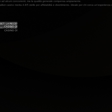
tto ad alcuni concorrenti, ma la qualità generale compensa ampiamente.
ralbet casino merita 4.8/5 stelle per affidabilità e divertimento. Ideale per chi cerca un’esperienza
BET: LA RECENSIONE COMPLETA DEL
CASINO ONLINE TOP
BET: LA RECENSIONE COMPLETA DEL
CASINO ONLINE TOP