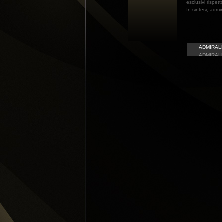
esclusivi rispe
In sintesi, admi
ADMIRAL
ADMIRAL