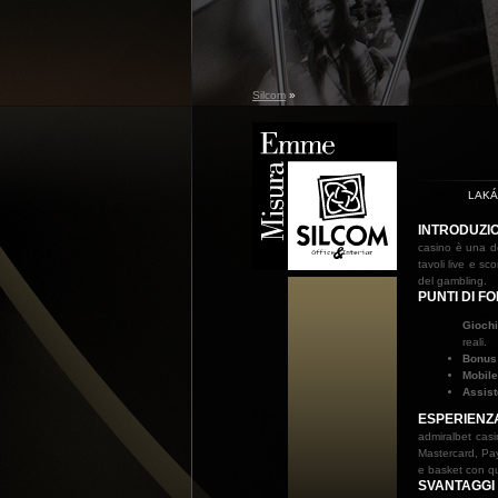
Silcom
»
LAK
INTRODUZI
casino è una de
tavoli live e s
del gambling.
PUNTI DI F
Giochi
reali.
Bonus 
Mobile
Assist
ESPERIENZ
admiralbet casi
Mastercard, Pay
e basket con qu
SVANTAGGI 