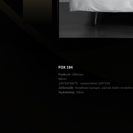
FOX 194
Funkció:
Ülőbútor
Méret:
194*84*48/73 matracméret:160*200
Jellemzők:
Kinyitható kanapé, párnák külön rendelhe
Gyártmány:
Olasz